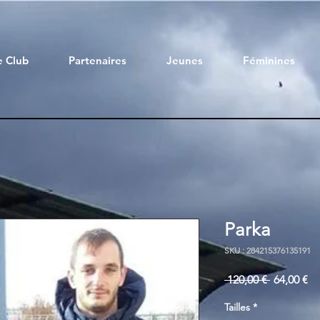
e Club
Partenaires
Jeunes
Féminines
Parka
SKU : 284215376135191
Prix
Pr
 120,00 € 
64,00 €
original
pr
Tailles
*