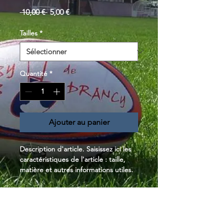
Prix
Prix
 10,00 € 
5,00 €
original
promotionnel
Tailles
*
Quantité
*
Ajouter au panier
Description d'article. Saisissez ici les 
caractéristiques de l'article : taille, 
matière et autres informations utiles.
POLITIQUE D'ÉCHANGE ET
DE REMBOURSEMENT