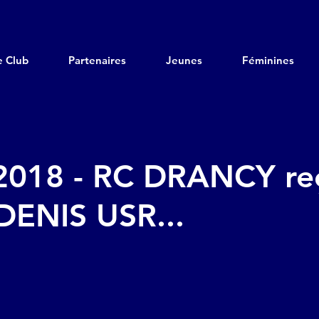
e Club
Partenaires
Jeunes
Féminines
2018 - RC DRANCY reç
DENIS USR...