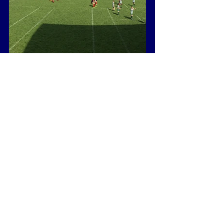
#Quartiers
#Detection
#Poussins
#Benjamins
#Minimes
Evènements
Tournois
ECOLE DE RUGBY