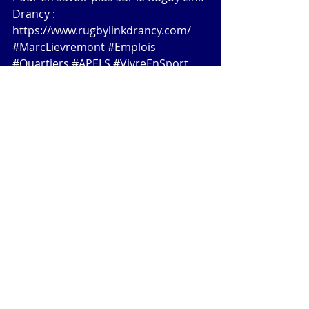
Drancy : 
https://www.rugbylinkdrancy.com/  
#MarcLievremont
#Emplois
#Quartiers
#APELS
#VivreEnSport
#DeclicsSportifs
#Formation
Evènements
Rugby Link Drancy
Commentaires
Rédigez un commentaire...