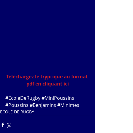
Téléchargez le tryptique au format 
pdf en cliquant 
ici
#EcoleDeRugby
#MiniPoussins
#Poussins
#Benjamins
#Minimes
ECOLE DE RUGBY