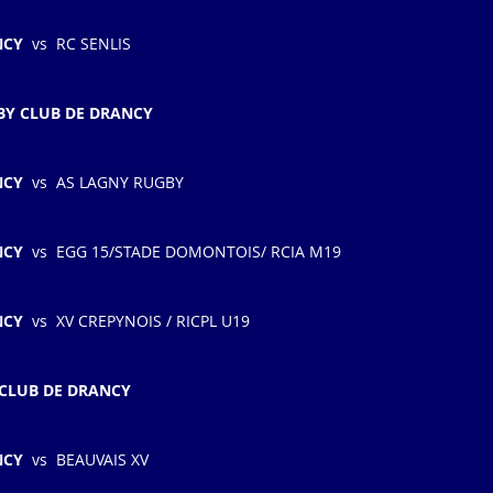
NCY
  vs  RC SENLIS
BY CLUB DE DRANCY
CY  
vs  AS LAGNY RUGBY
NCY
  vs  EGG 15/STADE DOMONTOIS/ RCIA M19
CY 
 vs  XV CREPYNOIS / RICPL U19
CLUB DE DRANCY​
NCY
  vs  BEAUVAIS XV