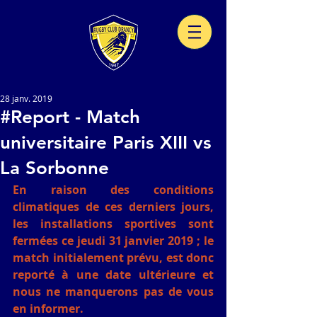
28 janv. 2019
#Report - Match
universitaire Paris XIII vs
La Sorbonne
En raison des conditions 
climatiques de ces derniers jours, 
les installations sportives sont 
fermées ce jeudi 31 janvier 2019 ; le 
match initialement prévu, est donc 
reporté à une date ultérieure et 
nous ne manquerons pas de vous 
en informer.