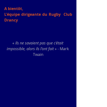
A bientôt,
L'équipe dirigeante du Rugby  Club 
Drancy
« 
Ils ne savaient pas que c'était 
impossible, alors ils l'ont fait
 » - Mark 
Twain