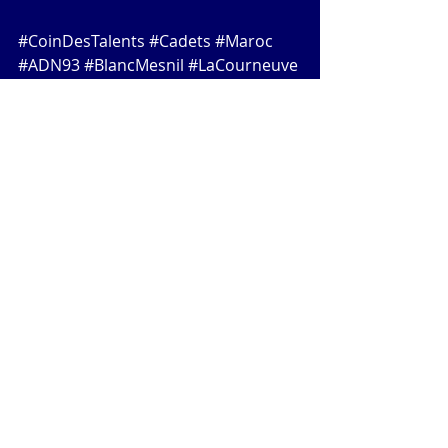
#CoinDesTalents
#Cadets
#Maroc
#ADN93
#BlancMesnil
#LaCourneuve
#NoisyleSec
#Drancy
#Marrakech
#Agadir
Evènements
Commentaires
Rédigez un commentaire...