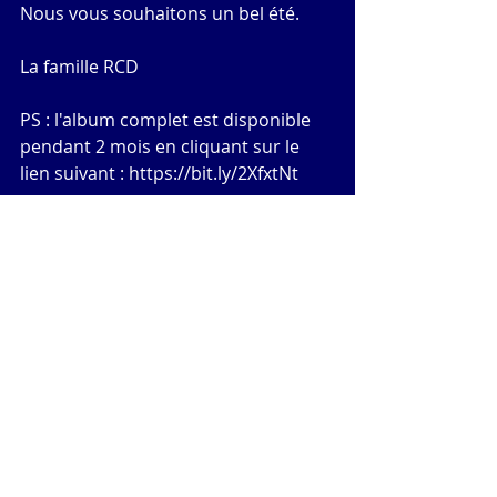
Nous vous souhaitons un bel été.
La famille RCD
PS : l'album complet est disponible 
pendant 2 mois en cliquant sur le 
lien suivant :
 https://bit.ly/2XfxtN
t
*trop nombreux pour tous les citer
#EcoleDeRugby
#Tarditi
ECOLE DE RUGBY
Tournois