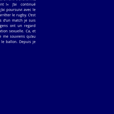
 !«  J’ai  continué 
’ai poursuivi avec le 
rêter le rugby. C’est 
s d’un match je suis 
gens ont un regard 
ion sexuelle. Ca, et 
Je me souviens qu’au 
le ballon. Depuis je 