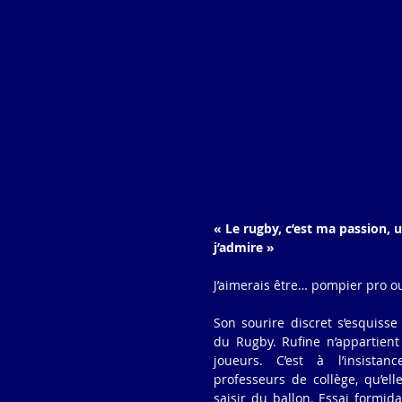
« Le rugby, c’est ma passion, 
j’admire » 
J’aimerais être… pompier pro ou
Son sourire discret s’esquisse 
du Rugby. Rufine n’appartient
joueurs. C’est à l’insistan
professeurs de collège, qu’ell
saisir du ballon. Essai formid