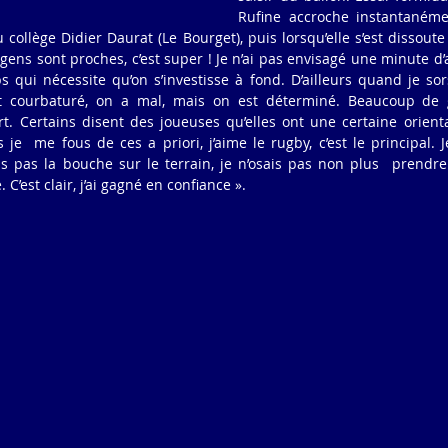
Rufine accroche instantanément
collège Didier Daurat (Le Bourget), puis lorsqu’elle s’est dissoute j
 gens sont proches, c’est super ! Je n’ai pas envisagé une minute d’ar
 qui nécessite qu’on s’investisse à fond. D’ailleurs quand je sor
st courbaturé, on a mal, mais on est déterminé. Beaucoup de 
t. Certains disent des joueuses qu’elles ont une certaine orientat
s je  me fous de ces a priori, j’aime le rugby, c’est le principal. 
s pas la bouche sur le terrain, je n’osais pas non plus  prendre 
 C’est clair, j’ai gagné en confiance ».