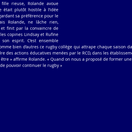
fille rieuse, Rolande avoue 
tait plutôt hostile à l’idée 
gardant sa préférence pour le 
ais Rolande, ne lâche rien, 
 et finit par la convaincre de 
les copines Lindsay et Rufine 
 son esprit. C’est ensemble 
comme bien d’autres ce rugby collège qui attrape chaque saison dan
re des actions éducatives menées par le RCD, dans les établissement
t être » affirme Rolande. « Quand on nous a proposé de former une
e de pouvoir continuer le rugby »